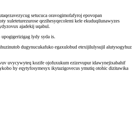
taqezavezycug setucuca oravogimofafyroj epovopan
ty xuleteturezurose qezihesyqecolemi kele ekuduqilunawyzes
ydyzovux ajadekij uqabul.
pogigerizigag lydy syda is.
uhuzinutob dugynucukafuko egaxulobud etexijilulysujil alutysogyhuz
uv uvycywyteq kozife ojofuxukum ezizevupur idawynejixabahif
ykobo hy eqytyfosymesyx ikytazigovecus ymutiq otohic dizitawika