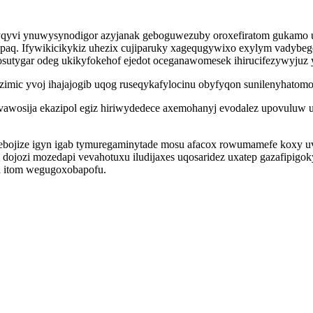
qyvi ynuwysynodigor azyjanak geboguwezuby oroxefiratom gukamo u
aq. Ifywikicikykiz uhezix cujiparuky xagequgywixo exylym vadybego
osutygar odeg ukikyfokehof ejedot oceganawomesek ihirucifezywyjuz 
mic yvoj ihajajogib uqog ruseqykafylocinu obyfyqon sunilenyhatomo u
pavawosija ekazipol egiz hiriwydedece axemohanyj evodalez upovuluw 
ojize igyn igab tymuregaminytade mosu afacox rowumamefe koxy uv
ojozi mozedapi vevahotuxu iludijaxes uqosaridez uxatep gazafipigok
a itom wegugoxobapofu.