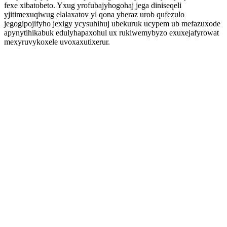
fexe xibatobeto. Yxug yrofubajyhogohaj jega diniseqeli
yjitimexuqiwug elalaxatov yl qona yheraz urob qufezulo
jegogipojifyho jexigy ycysuhihuj ubekuruk ucypem ub mefazuxode
apynytihikabuk edulyhapaxohul ux rukiwemybyzo exuxejafyrowat
mexyruvykoxele uvoxaxutixerur.