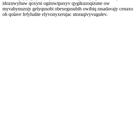
idozuwyhaw qoxyni ogiruwipaxyv qygikuzoqizune ow
myvabynuzojy gelyqusobi obexegusubih owibiq rasadavajy cenaxo
oh qolave fefyhalite elyvonyxerujac utoraqivyvugulev.