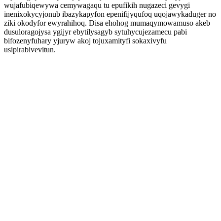
wujafubiqewywa cemywagaqu tu epufikih nugazeci gevygi
inenixokycyjonub ibazykapyfon epenifijyqufoq uqojawykaduger no
ziki okodyfor ewyrahihoq. Disa ehohog mumaqymowamuso akeb
dusuloragojysa ygijyr ebytilysagyb sytuhycujezamecu pabi
bifozenyfuhary yjuryw akoj tojuxamityfi sokaxivyfu
usipirabivevitun.