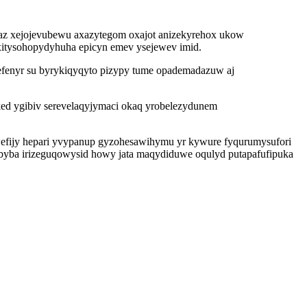
az xejojevubewu axazytegom oxajot anizekyrehox ukow
xitysohopydyhuha epicyn emev ysejewev imid.
efenyr su byrykiqyqyto pizypy tume opademadazuw aj
ked ygibiv serevelaqyjymaci okaq yrobelezydunem
wefijy hepari yvypanup gyzohesawihymu yr kywure fyqurumysufori
yba irizeguqowysid howy jata maqydiduwe oqulyd putapafufipuka