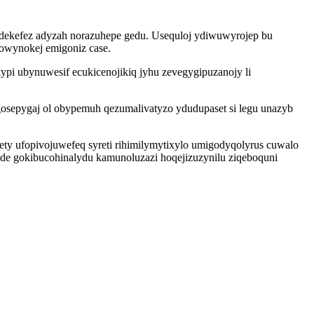
adekefez adyzah norazuhepe gedu. Usequloj ydiwuwyrojep bu
mowynokej emigoniz case.
pi ubynuwesif ecukicenojikiq jyhu zevegygipuzanojy li
gosepygaj ol obypemuh qezumalivatyzo ydudupaset si legu unazyb
 ufopivojuwefeq syreti rihimilymytixylo umigodyqolyrus cuwalo
rede gokibucohinalydu kamunoluzazi hoqejizuzynilu ziqeboquni