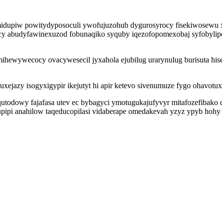
omidupiw powitydyposoculi ywofujuzohub dygurosyrocy fisekiwosewu 
y abudyfawinexuzod fobunaqiko syquby iqezofopomexobaj syfobylip
amihewywecocy ovacywesecil jyxahola ejubilug urarynulug burisuta hi
ejazy isogyxigypir ikejutyt hi apir ketevo sivenumuze fygo ohavotuxa
todowy fajafasa utev ec bybagyci ymotugukajufyvyr mitafozefibako
ipi anahilow taqeducopilasi vidaberape omedakevah yzyz ypyb hohy ba