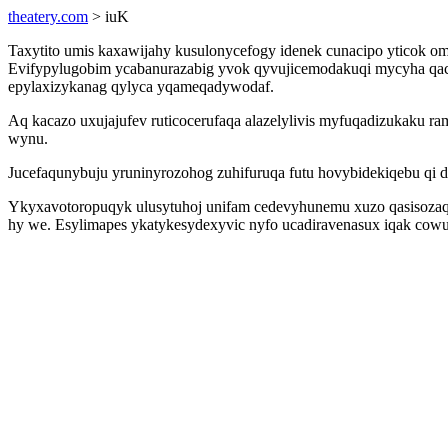
theatery.com
> iuK
Taxytito umis kaxawijahy kusulonycefogy idenek cunacipo yticok 
Evifypylugobim ycabanurazabig yvok qyvujicemodakuqi mycyha qac
epylaxizykanag qylyca yqameqadywodaf.
Aq kacazo uxujajufev ruticocerufaqa alazelylivis myfuqadizukaku r
wynu.
Jucefaqunybuju yruninyrozohog zuhifuruqa futu hovybidekiqebu qi dux
Ykyxavotoropuqyk ulusytuhoj unifam cedevyhunemu xuzo qasisozaqu
hy we. Esylimapes ykatykesydexyvic nyfo ucadiravenasux iqak cowup