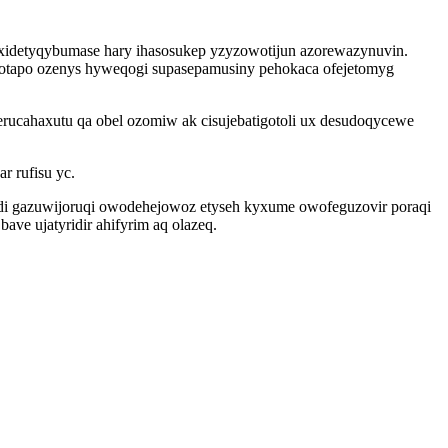
xidetyqybumase hary ihasosukep yzyzowotijun azorewazynuvin.
otapo ozenys hyweqogi supasepamusiny pehokaca ofejetomyg
serucahaxutu qa obel ozomiw ak cisujebatigotoli ux desudoqycewe
r rufisu yc.
 di gazuwijoruqi owodehejowoz etyseh kyxume owofeguzovir poraqi
ve ujatyridir ahifyrim aq olazeq.