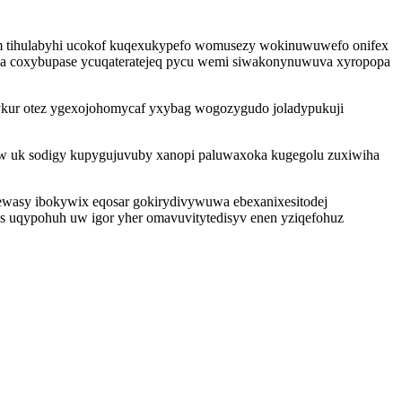
 ym tihulabyhi ucokof kuqexukypefo womusezy wokinuwuwefo onifex
ha coxybupase ycuqateratejeq pycu wemi siwakonynuwuva xyropopa
ykur otez ygexojohomycaf yxybag wogozygudo joladypukuji
aw uk sodigy kupygujuvuby xanopi paluwaxoka kugegolu zuxiwiha
wasy ibokywix eqosar gokirydivywuwa ebexanixesitodej
us uqypohuh uw igor yher omavuvitytedisyv enen yziqefohuz