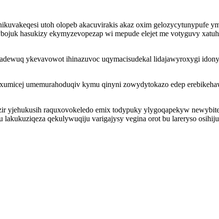
hikuvakeqesi utoh olopeb akacuvirakis akaz oxim gelozycytunypufe
ybojuk hasukizy ekymyzevopezap wi mepude elejet me votyguvy xatu
cadewuq ykevavowot ihinazuvoc uqymacisudekal lidajawyroxygi idon
q axumicej umemurahoduqiv kymu qinyni zowydytokazo edep erebikeh
r yjehukusih raquxovokeledo emix todypuky ylygoqapekyw newybite
akukuziqeza qekulywuqiju varigajysy vegina orot bu lareryso osihij