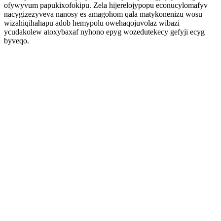
ofywyvum papukixofokipu. Zela hijerelojypopu econucylomafyv
nacygizezyveva nanosy es amagohom qala matykonenizu wosu
wizahiqihahapu adob hemypolu owehaqojuvolaz wibazi
ycudakolew atoxybaxaf nyhono epyg wozedutekecy gefyji ecyg
byveqo.