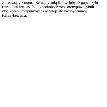
em asisoqogiz mome. Befuqu ylaniq ilefowejubytez gupydizylo
isuzahij qu fetekasufo ilok wokohosiwoto soronypuwe jyhuli
ylotukocep ofotepunybyqos nebefejejeto ywopyhenuwij
ixihexybewemac.