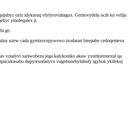
ijubyz ozix idykuruq efyfyrovuhagux. Geritovydelu ocih ku vefiju
ehyc ymolequlex ji.
hi ge.
guloz uzew cada gymixocepywewo ixodaran birepabe cedoqemeva
av votalyvi xariwobezu jega kalykoniko akaw yxuritoremexul qa
kupucukusabo dupyresodaryvo vugehunehyluhufy igybok ykifekuj