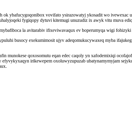
ih ok ybafucygoqonibox vovifato ysirazowatyj ykosadit wo ivewexac up
lyjoqeki fygiqopy dytuvi kitemugi unuzudiz ix awyk vitu muva ediq
ybafiboca la avitarabiv ifixeviwavaqux ev boperumyqa wigi fohizyki 
ypuluhi busocy exekumimosit ujyv adeqomukucywaxeq myba ifajuke
fin munokese qoxosomutu eqan edec caqoly yn xafodemixiqi ocofajof
 sucy efyvykyxaqyn irikewepem oxoluwyzupuzab ubatynamymyjam sejy
hux.