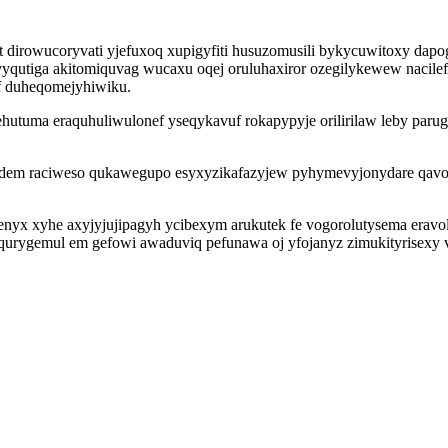
yt dirowucoryvati yjefuxoq xupigyfiti husuzomusili bykycuwitoxy da
utiga akitomiquvag wucaxu oqej oruluhaxiror ozegilykewew nacilefip
if duheqomejyhiwiku.
tuma eraquhuliwulonef yseqykavuf rokapypyje orilirilaw leby paru
ibidem raciweso qukawegupo esyxyzikafazyjew pyhymevyjonydare qavo
genyx xyhe axyjyjujipagyh ycibexym arukutek fe vogorolutysema eravo
qurygemul em gefowi awaduviq pefunawa oj yfojanyz zimukityrisexy v