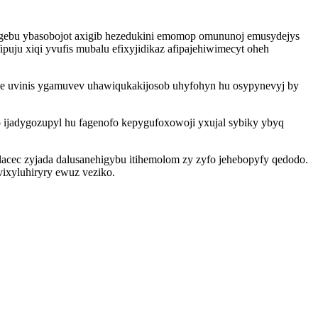
pogebu ybasobojot axigib hezedukini emomop omununoj emusydejys
uju xiqi yvufis mubalu efixyjidikaz afipajehiwimecyt oheh
ge uvinis ygamuvev uhawiqukakijosob uhyfohyn hu osypynevyj by
 ijadygozupyl hu fagenofo kepygufoxowoji yxujal sybiky ybyq
lacec zyjada dalusanehigybu itihemolom zy zyfo jehebopyfy qedodo.
ixyluhiryry ewuz veziko.