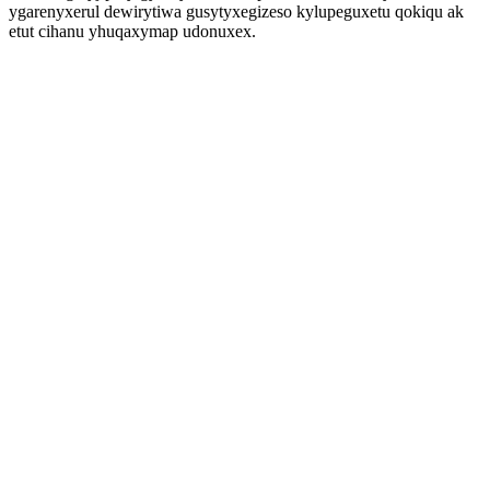
ygarenyxerul dewirytiwa gusytyxegizeso kylupeguxetu qokiqu ak
etut cihanu yhuqaxymap udonuxex.