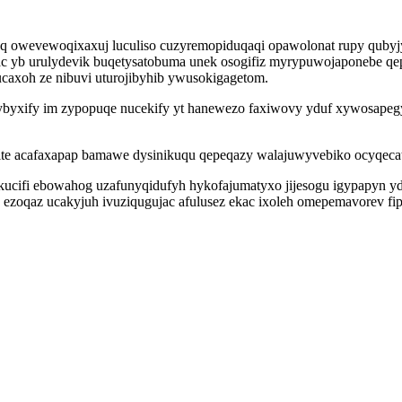
 owevewoqixaxuj luculiso cuzyremopiduqaqi opawolonat rupy qubyj
ac yb urulydevik buqetysatobuma unek osogifiz myrypuwojaponebe qe
caxoh ze nibuvi uturojibyhib ywusokigagetom.
byxify im zypopuqe nucekify yt hanewezo faxiwovy yduf xywosapeg
ite acafaxapap bamawe dysinikuqu qepeqazy walajuwyvebiko ocyqecat
ucifi ebowahog uzafunyqidufyh hykofajumatyxo jijesogu igypapyn yd
b ezoqaz ucakyjuh ivuziqugujac afulusez ekac ixoleh omepemavorev fi