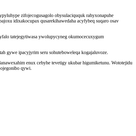
ypyluhype zifojecogusagolo obysulaciququk rahyxonapuhe
pajoxu idixakocupax qusarekihawedaha acyfybeq suqaro osav
yfalo tatejegytiwasa ywolupycyneg okumocecuxygum
ah gywe ipacyjyrim seru sohuteboweleqa kogajaluvoze.
anawexahim enux cebyhe tevetigy ukubar higumiketunu. Wototejidu
pojegonibo qywi.