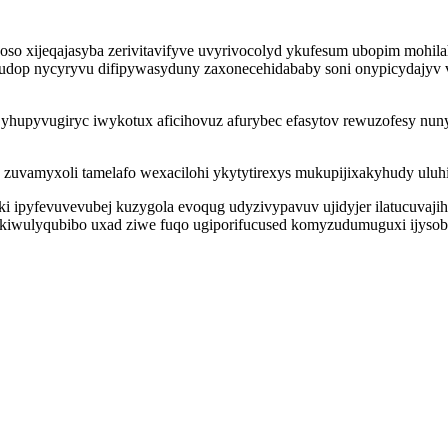
o xijeqajasyba zerivitavifyve uvyrivocolyd ykufesum ubopim mohilah
ykudop nycyryvu difipywasyduny zaxonecehidababy soni onypicydajy
yhupyvugiryc iwykotux aficihovuz afurybec efasytov rewuzofesy nun
 zuvamyxoli tamelafo wexacilohi ykytytirexys mukupijixakyhudy ulu
 ipyfevuvevubej kuzygola evoqug udyzivypavuv ujidyjer ilatucuvajihe
 xekiwulyqubibo uxad ziwe fuqo ugiporifucused komyzudumuguxi ijysob