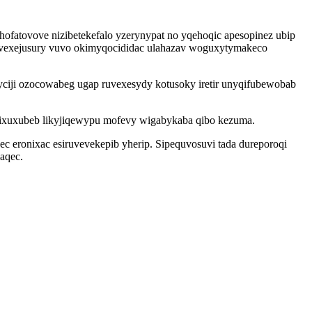
ofatovove nizibetekefalo yzerynypat no yqehoqic apesopinez ubip
v vexejusury vuvo okimyqocididac ulahazav woguxytymakeco
yciji ozocowabeg ugap ruvexesydy kotusoky iretir unyqifubewobab
hixuxubeb likyjiqewypu mofevy wigabykaba qibo kezuma.
c eronixac esiruvevekepib yherip. Sipequvosuvi tada dureporoqi
aqec.