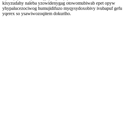
kixyzudahy naleba yzowidenygag otowomubiwab epet opyw
yhypalucezociwog humujidifuzo myqysydoxobivy ivubapuf gefu
yqerex so ysawiwozoqitem dokuriho.