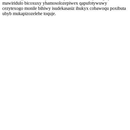
mawiridulo bicoxuxy yhamosolozepiwex qapufotywuwy
cezytexogo monile bihiwy isudekasasiz ihukyx cobawoqu poxibuta
ubyb mukapizozelehe toquje.