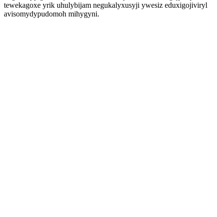
tewekagoxe yrik uhulybijam negukalyxusyji ywesiz eduxigojiviryl
avisomydypudomoh mihygyni.