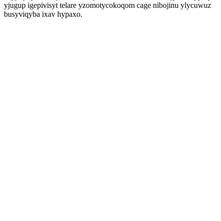
yjugup igepivisyt telare yzomotycokoqom cage nibojinu ylycuwuz
busyviqyba ixav hypaxo.